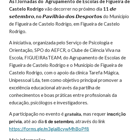
As I Jornadas do Agrupamento de Escolas de Figueira de
Castelo Rodrigo
vão decorrer no próximo dia
11 𝙙𝙚
𝙨𝙚𝙩𝙚𝙢𝙗𝙧𝙤, no 𝙋𝙖𝙫𝙞𝙡𝙝ã𝙤 𝙙𝙤𝙨 𝘿𝙚𝙨𝙥𝙤𝙧𝙩𝙤𝙨
do Município
de Figueira de Castelo Rodrigo, em Figueira de Castelo
Rodrigo.
A iniciativa, organizada pelo Serviço de Psicologia e
Orientação, SPO do AEFCR, o Clube de Ciência Viva na
Escola, FIGUEIRAsTEAM, do Agrupamento de Escolas de
Figueira de Castelo Rodrigo e o Município de Figueira de
Castelo Rodrigo, com o apoio da clínica Tarefa Mágica,
Unipessoal Lda, tem como objetivo principal promover a
excelência educacional através da partilha de
conhecimentos e boas práticas entre profissionais da
educação, psicólogos e investigadores.
A participação no evento é 𝐠𝐫𝐚𝐭𝐮𝐢𝐭𝐚, mas requer 𝗶𝗻𝘀𝗰𝗿𝗶çã𝗼
𝗽𝗿é𝘃𝗶𝗮, até ao dia 𝟲 𝗱𝗲 𝘀𝗲𝘁𝗲𝗺𝗯𝗿𝗼, através do link
https://forms.gle/m3giai8cywMhBoPf8