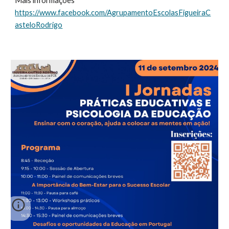
Mais informações
https://www.facebook.com/AgrupamentoEscolasFigueiraC
asteloRodrigo