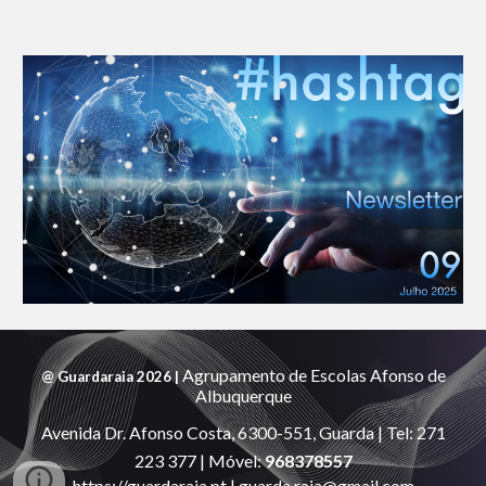
Agrupamento de Escolas Afonso de
@ Guardaraia 2026 |
Albuquerque
Avenida Dr. Afonso Costa, 6300-
551
, Guarda | Tel: 271
223 377 | Móvel:
968378557
https://guardaraia.pt
|
guarda.raia@gmail.com