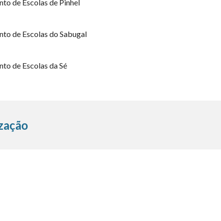
to de Escolas de
Pinhel
to de Escolas d
o Sabugal
to de Escolas d
a Sé
zação