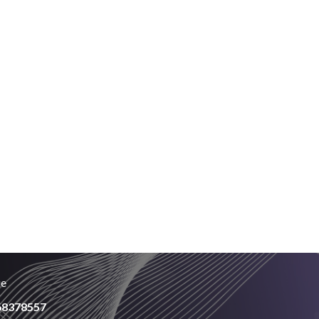
ue
68378557