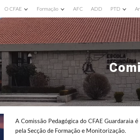
O CFAE
Formação
AFC
ADD
PTD
Ar
ip to main content
Skip to navigat
Comi
A Comissão Pedagógica do CFAE Guardaraia é c
pela Secção de Formação e Monitorização.