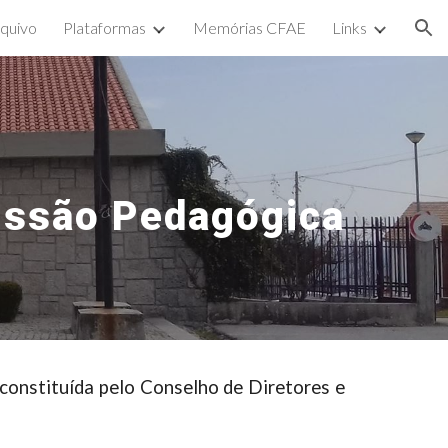
quivo
Plataformas
Memórias CFAE
Links
ion
ssão Pedagógica
onstituída pelo Conselho de Diretores e